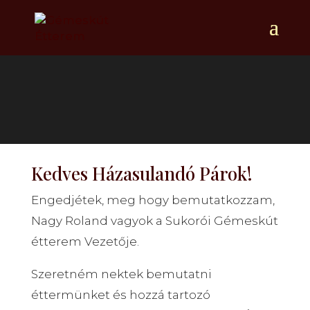
Rendezvén
Kedves Házasulandó Párok!
Engedjétek, meg hogy bemutatkozzam,
Nagy Roland vagyok a Sukorói Gémeskút
étterem Vezetője.
Szeretném nektek bemutatni
éttermünket és hozzá tartozó