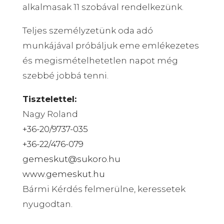
alkalmasak 11 szobával rendelkezünk.
Teljes személyzetünk oda adó
munkájával próbáljuk eme emlékezetes
és megismételhetetlen napot még
szebbé jobbá tenni.
Tisztelettel:
Nagy Roland
+36-20/9737-035
+36-22/476-079
gemeskut@sukoro.hu
www.gemeskut.hu
Bármi Kérdés felmerülne, keressetek
nyugodtan.