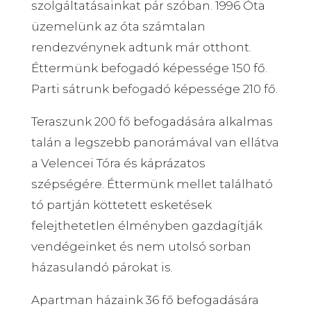
szolgáltatásainkat pár szóban. 1996 Óta
üzemelünk az óta számtalan
rendezvénynek adtunk már otthont.
Éttermünk befogadó képessége 150 fő.
Parti sátrunk befogadó képessége 210 fő.
Teraszunk 200 fő befogadására alkalmas
talán a legszebb panorámával van ellátva
a Velencei Tóra és káprázatos
szépségére. Éttermünk mellet található
tó partján köttetett esketések
felejthetetlen élményben gazdagítják
vendégeinket és nem utolsó sorban
házasulandó párokat is.
Apartman házaink 36 fő befogadására