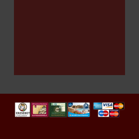
Telefon:
+36-22/476-079
E-mail:
info@gemeskut.hu