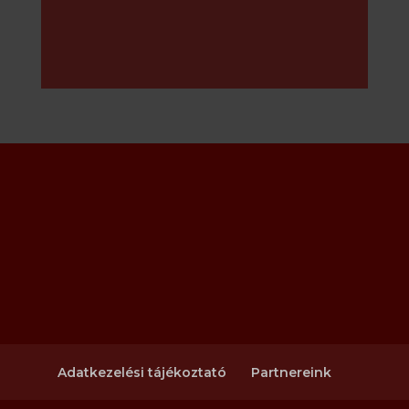
E-mail:
info@gemeskut.hu
Adatkezelési tájékoztató
Partnereink